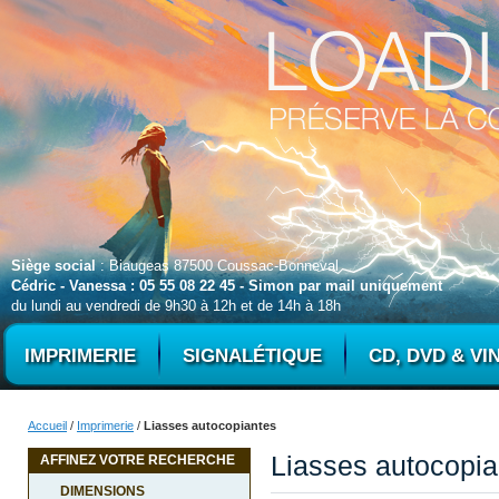
Siège social
: Biaugeas 87500 Coussac-Bonneval
Cédric - Vanessa : 05 55 08 22 45 - Simon par mail uniquement
du lundi au vendredi de 9h30 à 12h et de 14h à 18h
IMPRIMERIE
SIGNALÉTIQUE
CD, DVD & VI
Accueil
/
Imprimerie
/
Liasses autocopiantes
Liasses autocopia
AFFINEZ VOTRE RECHERCHE
DIMENSIONS