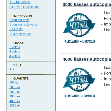
A5 - 14,8x21cm
3000 liasses autocopia
A4 ouvert tous pliages
- Lia
IMPRESSION
- Fo
1 couleur recto
- Imp
1 couleur recto/verso
- Liv
Noir recto
Noir recto/verso
LIASSE
2 volets
3 volets
4 volets
4000 liasses autocopia
DÉLAI
- Lia
J+7
- Fo
- Imp
QUANTITÉ
500 ex
- Liv
1000 ex
2000 ex
3000 ex
4000 ex
5000 ex