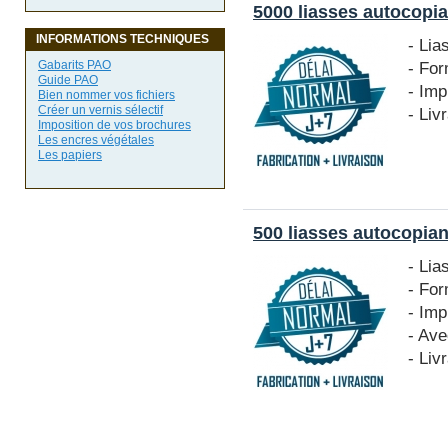
5000 liasses autocopia
INFORMATIONS TECHNIQUES
- Lia
- Fo
Gabarits PAO
Guide PAO
- Imp
Bien nommer vos fichiers
Créer un vernis sélectif
- Liv
Imposition de vos brochures
Les encres végétales
Les papiers
500 liasses autocopian
- Lia
- Fo
- Imp
- Ave
- Liv