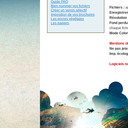
Guide PAO
Bien nommer vos fichiers
Fichiers :
a
Créer un vernis sélectif
Enregistre
Imposition de vos brochures
Résolution
Les encres végétales
Fond perdu
Les papiers
chaque fich
Mode Color
Mentions ob
Ne pas jete
Imp. écolo
Logiciels n