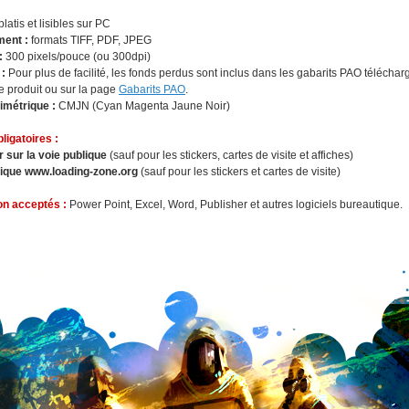
platis et lisibles sur PC
ment :
formats TIFF, PDF, JPEG
 :
300 pixels/pouce (ou 300dpi)
 :
Pour plus de facilité, les fonds perdus sont inclus dans les gabarits PAO télécha
e produit ou sur la page
Gabarits PAO
.
imétrique :
CMJN (Cyan Magenta Jaune Noir)
ligatoires :
r sur la voie publique
(sauf pour les stickers, cartes de visite et affiches)
gique www.loading-zone.org
(sauf pour les stickers et cartes de visite)
on acceptés :
Power Point, Excel, Word, Publisher et autres logiciels bureautique.