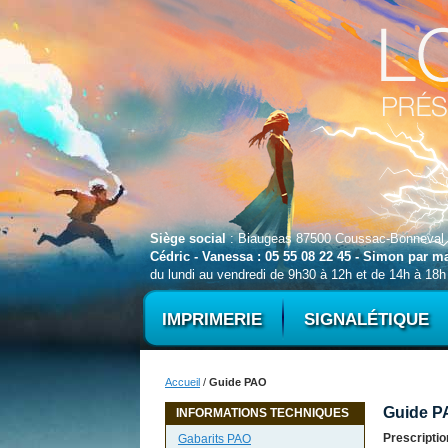
Siège social
: Biaugeas 87500 Coussac-Bonneval
Cédric - Vanessa : 05 55 08 22 45 - Simon par 
du lundi au vendredi de 9h30 à 12h et de 14h à 18h
IMPRIMERIE
SIGNALÉTIQUE
Accueil
/
Guide PAO
Guide P
INFORMATIONS TECHNIQUES
Prescriptio
Gabarits PAO