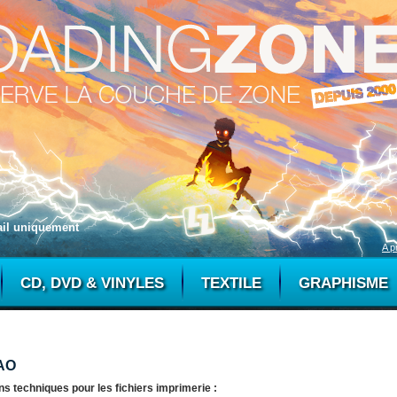
mail uniquement
A p
CD, DVD & VINYLES
TEXTILE
GRAPHISME
AO
ns techniques pour les fichiers imprimerie :