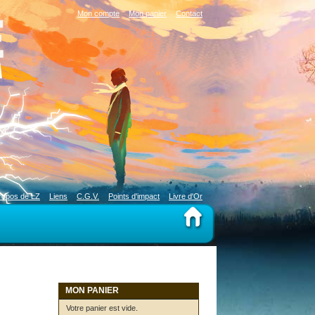
Mon compte
Mon panier
Contact
ropos de LZ
Liens
C.G.V.
Points d'impact
Livre d'Or
MON PANIER
Votre panier est vide.