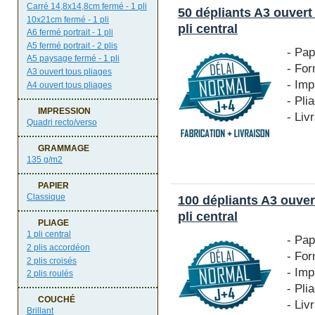
Carré 14,8x14,8cm fermé - 1 pli
50 dépliants A3 ouvert
10x21cm fermé - 1 pli
pli central
A6 fermé portrait - 1 pli
A5 fermé portrait - 2 plis
- Pap
A5 paysage fermé - 1 pli
- For
A3 ouvert tous pliages
- Imp
A4 ouvert tous pliages
- Pli
IMPRESSION
- Liv
Quadri recto/verso
GRAMMAGE
135 g/m2
PAPIER
Classique
100 dépliants A3 ouver
pli central
PLIAGE
1 pli central
- Pap
2 plis accordéon
- For
2 plis croisés
- Imp
2 plis roulés
- Pli
COUCHÉ
- Liv
Brillant