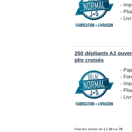
- Imp
- Pli
- Liv
250 dépliants A3 ouver
plis croisés
- Pap
- For
- Imp
- Pli
- Liv
Total des articles de
1
à
10
sur
78