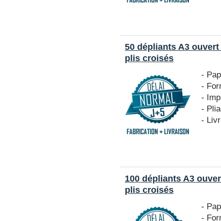
50 dépliants A3 ouvert
plis croisés
- Pap
- For
- Imp
- Pli
- Liv
100 dépliants A3 ouver
plis croisés
- Pap
- For