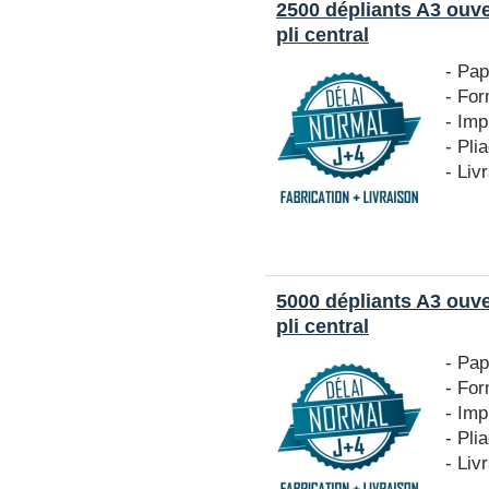
2500 dépliants A3 ouv
pli central
- Pap
- For
- Imp
- Pli
- Liv
5000 dépliants A3 ouv
pli central
- Pap
- For
- Imp
- Pli
- Liv