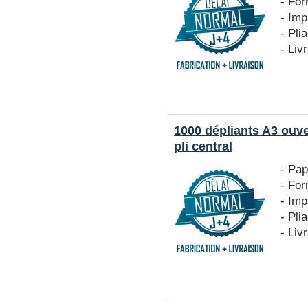
- For
- Imp
- Pli
- Liv
1000 dépliants A3 ouv
pli central
- Pap
- For
- Imp
- Pli
- Liv