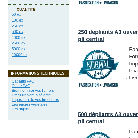
QUANTITÉ
50 ex
100 ex
250 ex
250 dépliants A3 ouver
500 ex
1000 ex
pli central
2500 ex
- Pap
5000 ex
10000 ex
- For
- Imp
- Pli
INFORMATIONS TECHNIQUES
- Liv
Gabarits PAO
Guide PAO
Bien nommer vos fichiers
Créer un vernis sélectif
Imposition de vos brochures
Les encres végétales
Les papiers
500 dépliants A3 ouver
pli central
- Pap