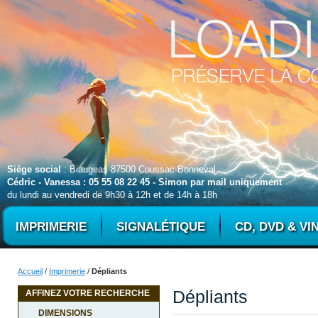
Siège social
: Biaugeas 87500 Coussac-Bonneval
Cédric - Vanessa : 05 55 08 22 45 - Simon par mail uniquement
du lundi au vendredi de 9h30 à 12h et de 14h à 18h
IMPRIMERIE
SIGNALÉTIQUE
CD, DVD & VI
Accueil
/
Imprimerie
/
Dépliants
Dépliants
AFFINEZ VOTRE RECHERCHE
DIMENSIONS