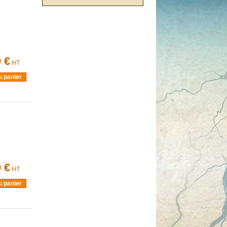
 €
HT
u panier
 €
HT
u panier