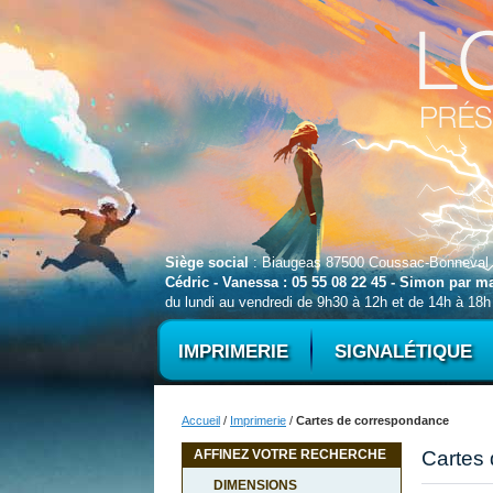
Siège social
: Biaugeas 87500 Coussac-Bonneval
Cédric - Vanessa : 05 55 08 22 45 - Simon par 
du lundi au vendredi de 9h30 à 12h et de 14h à 18h
IMPRIMERIE
SIGNALÉTIQUE
Accueil
/
Imprimerie
/
Cartes de correspondance
AFFINEZ VOTRE RECHERCHE
Cartes
DIMENSIONS