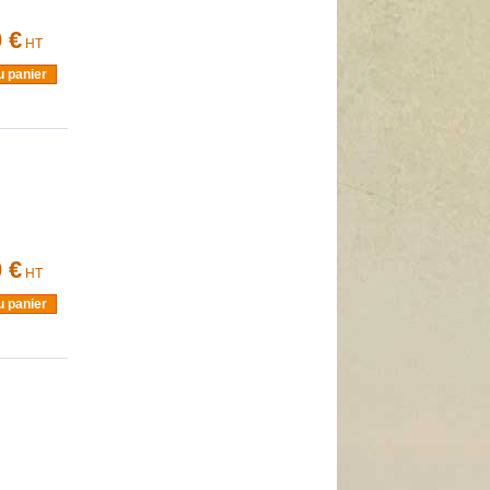
 €
HT
u panier
 €
HT
u panier