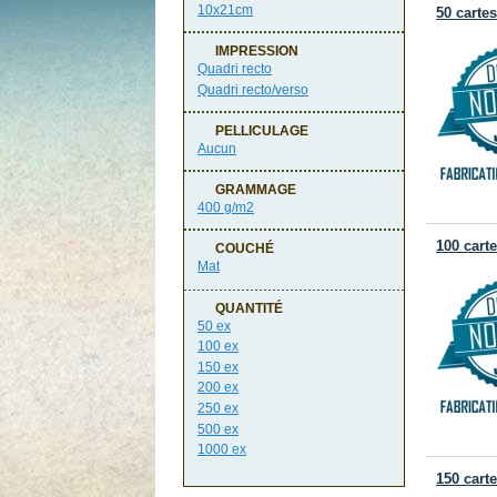
10x21cm
50 carte
IMPRESSION
Quadri recto
Quadri recto/verso
PELLICULAGE
Aucun
GRAMMAGE
400 g/m2
100 cart
COUCHÉ
Mat
QUANTITÉ
50 ex
100 ex
150 ex
200 ex
250 ex
500 ex
1000 ex
150 cart