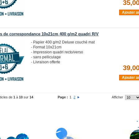
35,00
Ajouter a
es de correspondance 10x21cm 400 g/m2 quadri R/V
- Papier 400 g/m2 Deluxe couché mat
- Format 10x21cm
- Impression quadri recto/verso
- sans pelliculage
- Livraison offerte
39,00
Ajouter a
rticles de
1
à
10
sur
14
Page :
1
2
Afficher