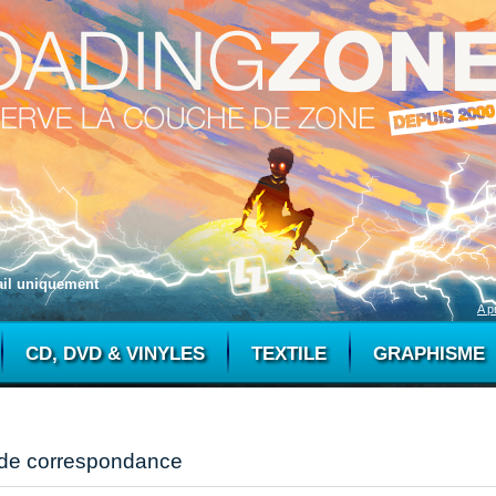
mail uniquement
A p
CD, DVD & VINYLES
TEXTILE
GRAPHISME
 de correspondance