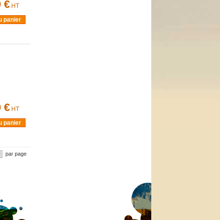
 €
HT
u panier
 €
HT
u panier
par page