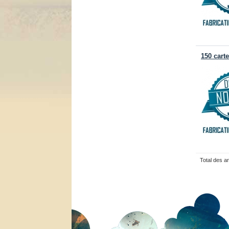
150 cart
Total des a