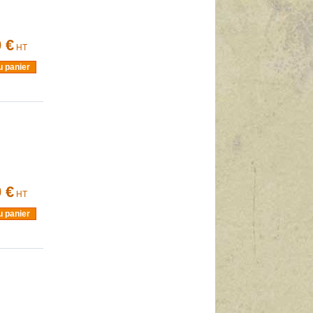
 €
HT
u panier
 €
HT
u panier