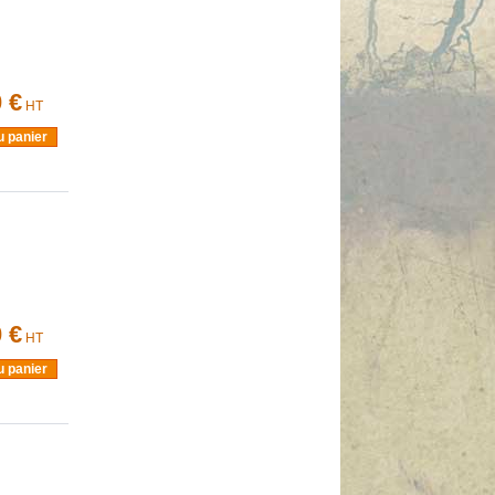
 €
HT
u panier
 €
HT
u panier