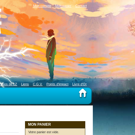
Mon compte
Mon panier
Contact
ropos de LZ
Liens
C.G.V.
Points d'impact
Livre d'Or
MON PANIER
Votre panier est vide.