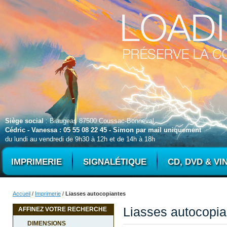
Siège social
: Biaugeas 87500 Coussac-Bonneval
Cédric - Vanessa : 05 55 08 22 45 - Simon par mail uniquement
du lundi au vendredi de 9h30 à 12h et de 14h à 18h
IMPRIMERIE
SIGNALÉTIQUE
CD, DVD & VI
Accueil
/
Imprimerie
/
Liasses autocopiantes
Liasses autocopia
AFFINEZ VOTRE RECHERCHE
DIMENSIONS