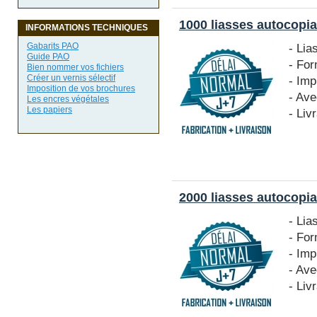
1000 liasses autocopia
INFORMATIONS TECHNIQUES
- Lia
Gabarits PAO
Guide PAO
- Fo
Bien nommer vos fichiers
Créer un vernis sélectif
- Imp
Imposition de vos brochures
- Ave
Les encres végétales
Les papiers
- Liv
2000 liasses autocopia
- Lia
- Fo
- Imp
- Ave
- Liv