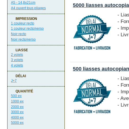
A5 - 14,8x21cm
5000 liasses autocopia
A4 ouvert tous pliages
- Lia
IMPRESSION
- Fo
1 couleur recto
- Imp
1 couleur recto/verso
- Liv
Noir recto
Noir recto/verso
LIASSE
2 volets
3 volets
4 volets
500 liasses autocopian
DÉLAI
- Lia
J+7
- Fo
- Imp
QUANTITÉ
500 ex
- Ave
1000 ex
- Liv
2000 ex
3000 ex
4000 ex
5000 ex