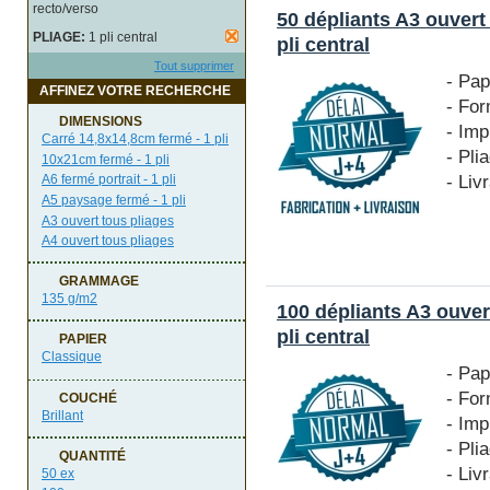
recto/verso
50 dépliants A3 ouvert
PLIAGE:
1 pli central
pli central
Tout supprimer
- Pap
AFFINEZ VOTRE RECHERCHE
- For
DIMENSIONS
- Imp
Carré 14,8x14,8cm fermé - 1 pli
- Pli
10x21cm fermé - 1 pli
- Liv
A6 fermé portrait - 1 pli
A5 paysage fermé - 1 pli
A3 ouvert tous pliages
A4 ouvert tous pliages
GRAMMAGE
135 g/m2
100 dépliants A3 ouver
pli central
PAPIER
Classique
- Pap
- For
COUCHÉ
Brillant
- Imp
- Pli
QUANTITÉ
- Liv
50 ex