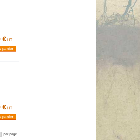
 €
HT
u panier
 €
HT
u panier
par page