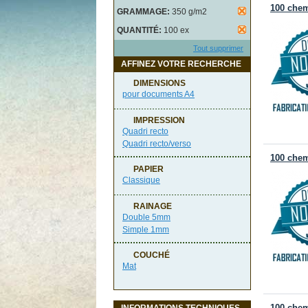
100 chem
GRAMMAGE:
350 g/m2
QUANTITÉ:
100 ex
Tout supprimer
AFFINEZ VOTRE RECHERCHE
DIMENSIONS
pour documents A4
IMPRESSION
Quadri recto
Quadri recto/verso
100 chem
PAPIER
Classique
RAINAGE
Double 5mm
Simple 1mm
COUCHÉ
Mat