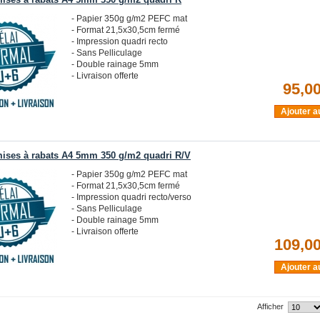
ises à rabats A4 5mm 350 g/m2 quadri R
- Papier 350g g/m2 PEFC mat
- Format 21,5x30,5cm fermé
- Impression quadri recto
- Sans Pelliculage
- Double rainage 5mm
- Livraison offerte
95,00
Ajouter a
ises à rabats A4 5mm 350 g/m2 quadri R/V
- Papier 350g g/m2 PEFC mat
- Format 21,5x30,5cm fermé
- Impression quadri recto/verso
- Sans Pelliculage
- Double rainage 5mm
- Livraison offerte
109,00
Ajouter a
Afficher