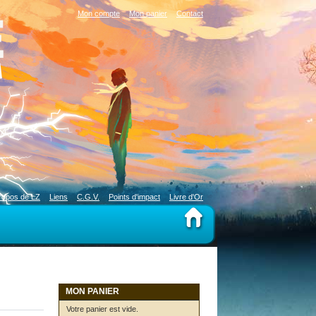
Mon compte
Mon panier
Contact
ropos de LZ
Liens
C.G.V.
Points d'impact
Livre d'Or
MON PANIER
Votre panier est vide.