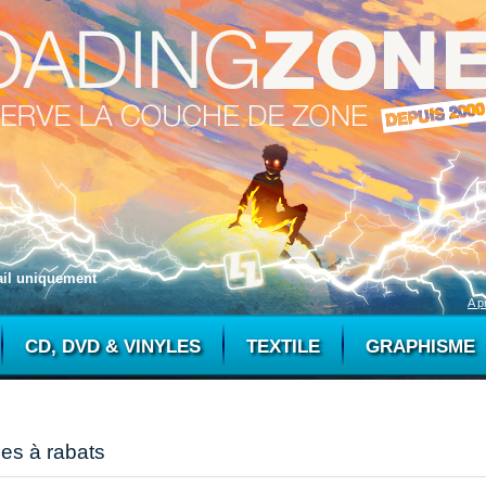
mail uniquement
A p
CD, DVD & VINYLES
TEXTILE
GRAPHISME
es à rabats