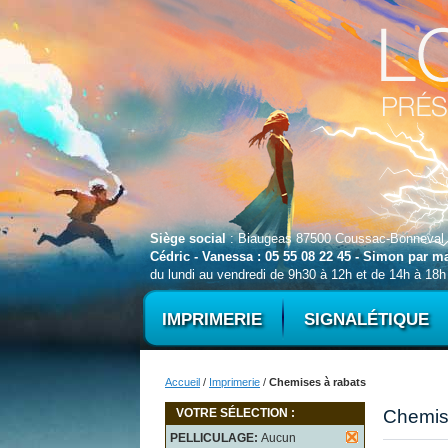
Siège social
: Biaugeas 87500 Coussac-Bonneval
Cédric - Vanessa : 05 55 08 22 45 - Simon par 
du lundi au vendredi de 9h30 à 12h et de 14h à 18h
IMPRIMERIE
SIGNALÉTIQUE
Accueil
/
Imprimerie
/
Chemises à rabats
VOTRE SÉLECTION :
Chemis
PELLICULAGE:
Aucun