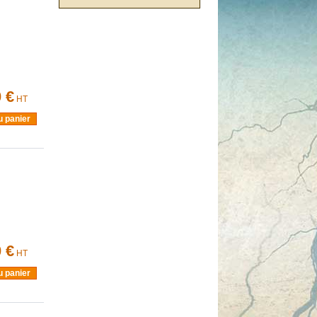
 €
HT
u panier
 €
HT
u panier