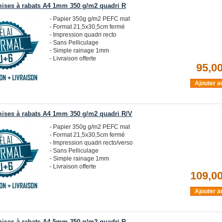
ises à rabats A4 1mm 350 g/m2 quadri R
- Papier 350g g/m2 PEFC mat
- Format 21,5x30,5cm fermé
- Impression quadri recto
- Sans Pelliculage
- Simple rainage 1mm
- Livraison offerte
95,00
Ajouter a
ises à rabats A4 1mm 350 g/m2 quadri R/V
- Papier 350g g/m2 PEFC mat
- Format 21,5x30,5cm fermé
- Impression quadri recto/verso
- Sans Pelliculage
- Simple rainage 1mm
- Livraison offerte
109,00
Ajouter a