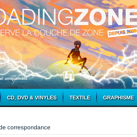
mail uniquement
A p
CD, DVD & VINYLES
TEXTILE
GRAPHISME
 de correspondance