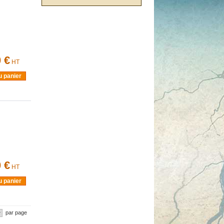
 €
HT
u panier
 €
HT
u panier
par page