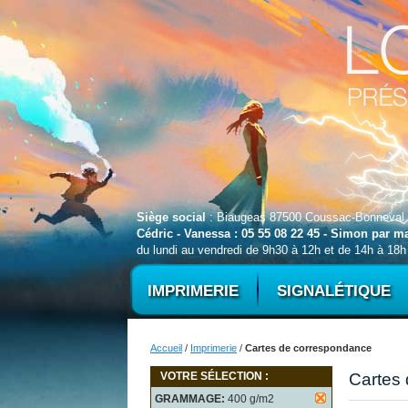
Siège social
: Biaugeas 87500 Coussac-Bonneval
Cédric - Vanessa : 05 55 08 22 45 - Simon par 
du lundi au vendredi de 9h30 à 12h et de 14h à 18h
IMPRIMERIE
SIGNALÉTIQUE
Accueil
/
Imprimerie
/
Cartes de correspondance
VOTRE SÉLECTION :
Cartes
GRAMMAGE:
400 g/m2