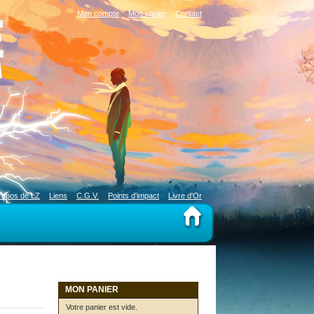
Mon compte
Mon panier
Contact
ropos de LZ
Liens
C.G.V.
Points d'impact
Livre d'Or
MON PANIER
Votre panier est vide.