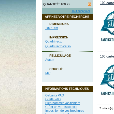
100 cart
QUANTITÉ:
100 ex
Tout supprimer
AFFINEZ VOTRE RECHERCHE
DIMENSIONS
10x21cm
IMPRESSION
Quadri recto
Quadri recto/verso
PELLICULAGE
100 cart
Aucun
COUCHÉ
Mat
INFORMATIONS TECHNIQUES
Gabarits PAO
Guide PAO
Bien nommer vos fichiers
Créer un vernis sélectif
2 article(s)
Imposition de vos brochures