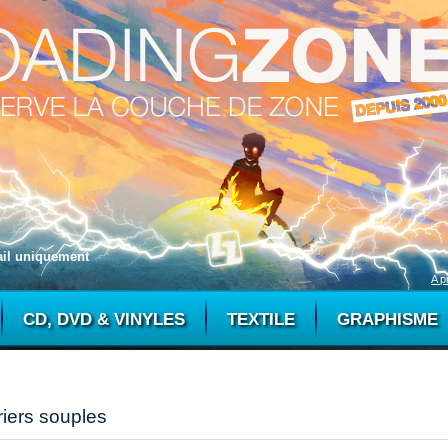
mail uniquement
A p
CD, DVD & VINYLES
TEXTILE
GRAPHISME
iers souples