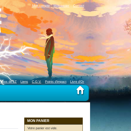
Mon compte
Mon panier
Contact
ropos de LZ
Liens
C.G.V.
Points d'impact
Livre d'Or
MON PANIER
Votre panier est vide.