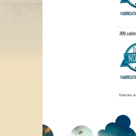
300 cale
Total des a