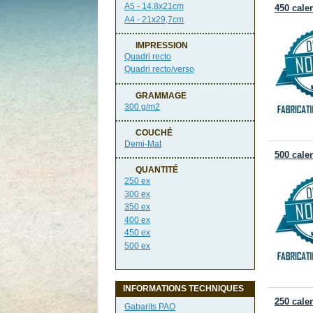
A5 - 14,8x21cm
450 cale
A4 - 21x29,7cm
IMPRESSION
Quadri recto
Quadri recto/verso
GRAMMAGE
300 g/m2
COUCHÉ
Demi-Mat
500 cale
QUANTITÉ
250 ex
300 ex
350 ex
400 ex
450 ex
500 ex
INFORMATIONS TECHNIQUES
250 cale
Gabarits PAO