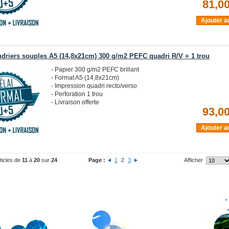
81,00
Ajouter a
ndriers souples A5 (14,8x21cm) 300 g/m2 PEFC quadri R/V + 1 trou
- Papier 300 g/m2 PEFC brillant
- Format A5 (14,8x21cm)
- Impression quadri recto/verso
- Perforation 1 trou
- Livraison offerte
93,00
Ajouter a
rticles de
11
à
20
sur
24
Page :
1
2
3
Afficher