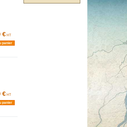
 €
HT
u panier
 €
HT
u panier