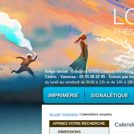
Siège social
: Biaugeas 87500 Coussac-Bonneval
Cédric - Vanessa : 05 55 08 22 45 - Simon par 
du lundi au vendredi de 9h30 à 12h et de 14h à 18h
IMPRIMERIE
SIGNALÉTIQUE
Accueil
/
Imprimerie
/
Calendriers souples
AFFINEZ VOTRE RECHERCHE
Calendr
DIMENSIONS