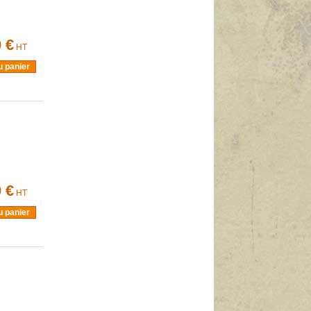
 €
HT
u panier
 €
HT
u panier