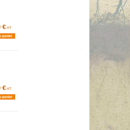
 €
HT
u panier
 €
HT
u panier