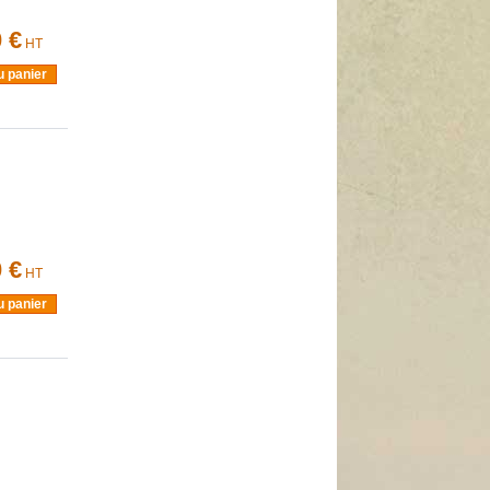
 €
HT
u panier
 €
HT
u panier