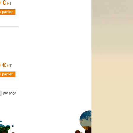
 €
HT
u panier
 €
HT
u panier
par page