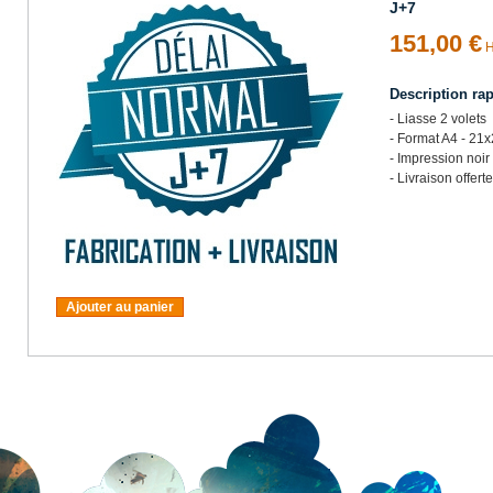
J+7
151,00 €
H
Description ra
- Liasse 2 volets
- Format A4 - 21
- Impression noir
- Livraison offerte
Ajouter au panier