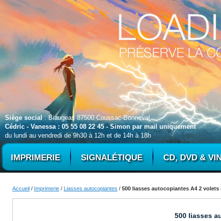
Siège social
: Biaugeas 87500 Coussac-Bonneval
Cédric - Vanessa : 05 55 08 22 45 - Simon par mail uniquement
du lundi au vendredi de 9h30 à 12h et de 14h à 18h
IMPRIMERIE
SIGNALÉTIQUE
CD, DVD & VI
Accueil
/
Imprimerie
/
Liasses autocopiantes
/
500 liasses autocopiantes A4 2 volets 
500 liasses a