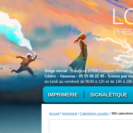
Siège social
: Biaugeas 87500 Coussac-Bonneval
Cédric - Vanessa : 05 55 08 22 45 - Simon par 
du lundi au vendredi de 9h30 à 12h et de 14h à 18h
IMPRIMERIE
SIGNALÉTIQUE
Accueil
/
Imprimerie
/
Calendriers souples
/
350 calendrie