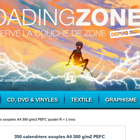
mail uniquement
A p
CD, DVD & VINYLES
TEXTILE
GRAPHISME
rs souples A4 300 g/m2 PEFC quadri R + 1 trou
350 calendriers souples A4 300 g/m2 PEFC