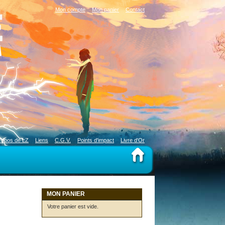
Mon compte
Mon panier
Contact
ropos de LZ
Liens
C.G.V.
Points d'impact
Livre d'Or
MON PANIER
Votre panier est vide.