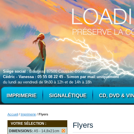
Siège social
: Biaugeas 87500 Coussac-Bonneval
Cédric - Vanessa : 05 55 08 22 45 - Simon par mail uniquement
du lundi au vendredi de 9h30 à 12h et de 14h à 18h
IMPRIMERIE
SIGNALÉTIQUE
CD, DVD & VI
Accueil
/
Imprimerie
/
Flyers
Flyers
VOTRE SÉLECTION :
DIMENSIONS:
A5 - 14,8x21cm