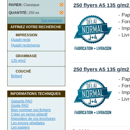
250 flyers A5 135 g/m
PAPIER:
Classique
QUANTITÉ:
250 ex
- Pap
- Fo
Tout supprimer
AFFINEZ VOTRE RECHERCHE
- Imp
- Liv
IMPRESSION
Quadri recto
Quadri recto/verso
GRAMMAGE
135 g/m2
250 flyers A5 135 g/m
COUCHÉ
Brillant
- Pap
- Fo
- Imp
INFORMATIONS TECHNIQUES
- Liv
Gabarits PAO
Guide PAO
Bien nommer vos fichiers
Créer un vernis sélectif
Imposition de vos brochures
Les encres végétales
Les papiers