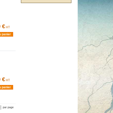
 €
HT
u panier
 €
HT
u panier
par page