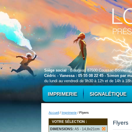
Siège social
: Biaugeas 87500 Coussac-Bonneval
Cédric - Vanessa : 05 55 08 22 45 - Simon par 
du lundi au vendredi de 9h30 à 12h et de 14h à 18h
IMPRIMERIE
SIGNALÉTIQUE
Accueil
/
Imprimerie
/
Flyers
VOTRE SÉLECTION :
Flyers
DIMENSIONS:
A5 - 14,8x21cm