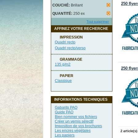
250 flye
COUCHÉ:
Brillant
QUANTITÉ:
250 ex
Tout supprimer
AFFINEZ VOTRE RECHERCHE
IMPRESSION
Quadri recto
Quadri recto/verso
GRAMMAGE
135 g/m2
250 flye
PAPIER
Classique
INFORMATIONS TECHNIQUES
Gabarits PAO
Guide PAO
Bien nommer vos fichiers
Créer un vernis sélectif
Imposition de vos brochures
Les encres végétales
2 article(s)
Les papiers