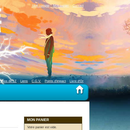
Mon compte
Mon panier
Contact
ropos de LZ
Liens
C.G.V.
Points d'impact
Livre d'Or
MON PANIER
Votre panier est vide.