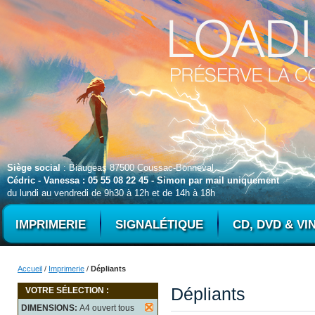
Siège social
: Biaugeas 87500 Coussac-Bonneval
Cédric - Vanessa : 05 55 08 22 45 - Simon par mail uniquement
du lundi au vendredi de 9h30 à 12h et de 14h à 18h
IMPRIMERIE
SIGNALÉTIQUE
CD, DVD & VI
Accueil
/
Imprimerie
/
Dépliants
Dépliants
VOTRE SÉLECTION :
DIMENSIONS:
A4 ouvert tous