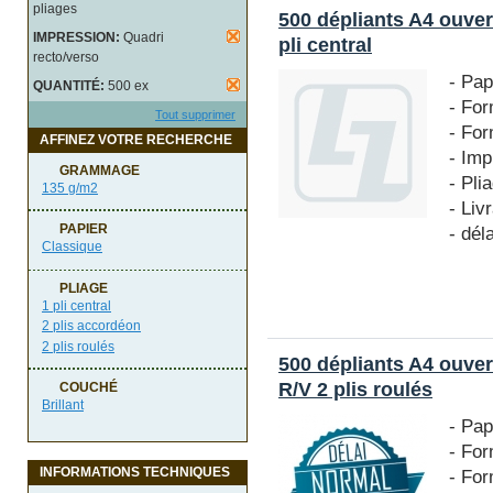
pliages
500 dépliants A4 ouver
IMPRESSION:
Quadri
pli central
recto/verso
- Pap
QUANTITÉ:
500 ex
- For
Tout supprimer
- For
AFFINEZ VOTRE RECHERCHE
- Imp
GRAMMAGE
- Pli
135 g/m2
- Liv
PAPIER
- dél
Classique
PLIAGE
1 pli central
2 plis accordéon
2 plis roulés
500 dépliants A4 ouve
R/V 2 plis roulés
COUCHÉ
Brillant
- Pap
- For
INFORMATIONS TECHNIQUES
- Fo