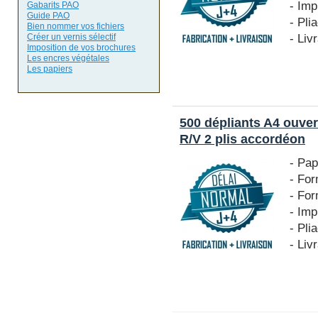
- Imp
Gabarits PAO
Guide PAO
- Pli
Bien nommer vos fichiers
- Liv
Créer un vernis sélectif
Imposition de vos brochures
Les encres végétales
Les papiers
500 dépliants A4 ouve
R/V 2 plis accordéon
- Pap
- For
- Fo
- Imp
- Pli
- Liv