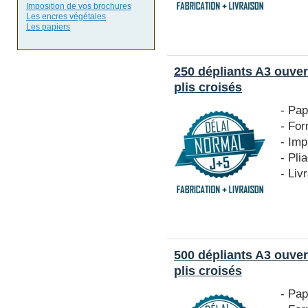
Imposition de vos brochures
Les encres végétales
Les papiers
250 dépliants A3 ouver
plis croisés
- Pap
- For
- Imp
- Pli
- Liv
500 dépliants A3 ouver
plis croisés
- Pap