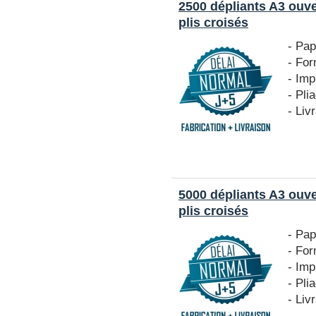
2500 dépliants A3 ouv
plis croisés
- Pap
- For
- Imp
- Pli
- Liv
5000 dépliants A3 ouv
plis croisés
- Pap
- For
- Imp
- Pli
- Liv