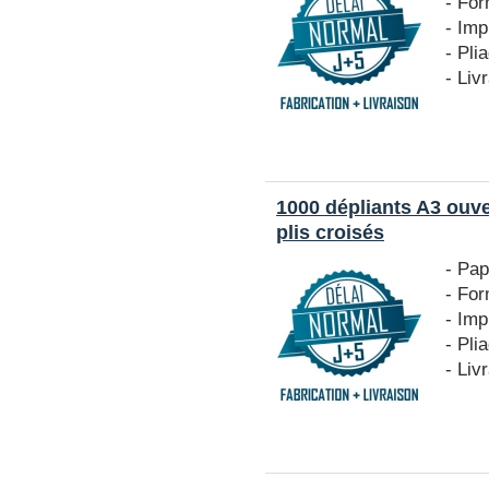
- For
- Imp
- Pli
- Liv
1000 dépliants A3 ouv
plis croisés
- Pap
- For
- Imp
- Pli
- Liv