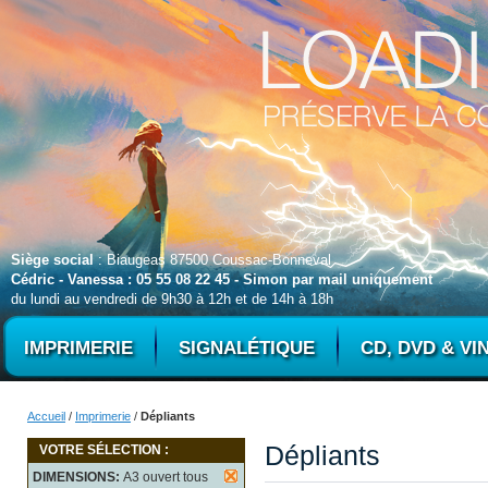
Siège social
: Biaugeas 87500 Coussac-Bonneval
Cédric - Vanessa : 05 55 08 22 45 - Simon par mail uniquement
du lundi au vendredi de 9h30 à 12h et de 14h à 18h
IMPRIMERIE
SIGNALÉTIQUE
CD, DVD & VI
Accueil
/
Imprimerie
/
Dépliants
Dépliants
VOTRE SÉLECTION :
DIMENSIONS:
A3 ouvert tous