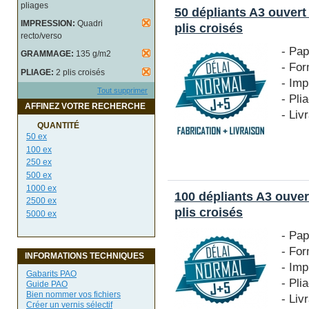
pliages
50 dépliants A3 ouvert
IMPRESSION:
Quadri
plis croisés
recto/verso
- Pap
GRAMMAGE:
135 g/m2
- For
PLIAGE:
2 plis croisés
- Imp
Tout supprimer
- Pli
AFFINEZ VOTRE RECHERCHE
- Liv
QUANTITÉ
50 ex
100 ex
250 ex
500 ex
1000 ex
100 dépliants A3 ouver
2500 ex
plis croisés
5000 ex
- Pap
- For
INFORMATIONS TECHNIQUES
- Imp
Gabarits PAO
- Pli
Guide PAO
Bien nommer vos fichiers
- Liv
Créer un vernis sélectif