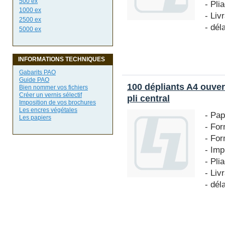
500 ex
- Pli
1000 ex
- Liv
2500 ex
- dél
5000 ex
INFORMATIONS TECHNIQUES
Gabarits PAO
Guide PAO
100 dépliants A4 ouver
Bien nommer vos fichiers
Créer un vernis sélectif
pli central
Imposition de vos brochures
Les encres végétales
- Pap
Les papiers
- For
- For
- Imp
- Pli
- Liv
- dél