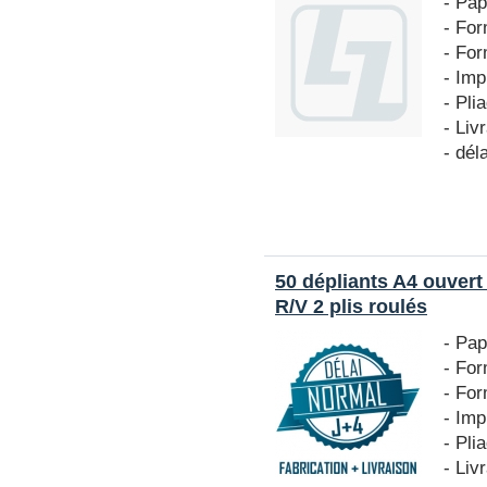
- Pap
- For
- For
- Imp
- Pli
- Liv
- dél
50 dépliants A4 ouver
R/V 2 plis roulés
- Pap
- For
- Fo
- Imp
- Pli
- Liv