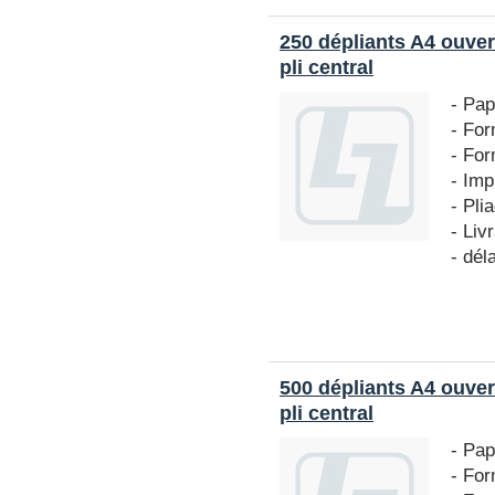
250 dépliants A4 ouver
pli central
- Pap
- For
- For
- Imp
- Pli
- Liv
- dél
500 dépliants A4 ouver
pli central
- Pap
- For