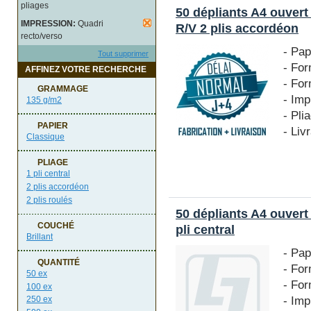
pliages
50 dépliants A4 ouver
IMPRESSION:
Quadri
R/V 2 plis accordéon
recto/verso
- Pap
Tout supprimer
- For
AFFINEZ VOTRE RECHERCHE
- Fo
GRAMMAGE
- Imp
135 g/m2
- Pli
PAPIER
- Liv
Classique
PLIAGE
1 pli central
2 plis accordéon
2 plis roulés
50 dépliants A4 ouvert
COUCHÉ
pli central
Brillant
- Pap
QUANTITÉ
- For
50 ex
- For
100 ex
- Imp
250 ex