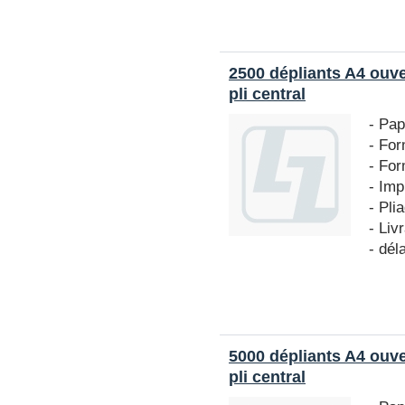
2500 dépliants A4 ouv
pli central
- Pap
- For
- For
- Imp
- Pli
- Liv
- dél
5000 dépliants A4 ouv
pli central