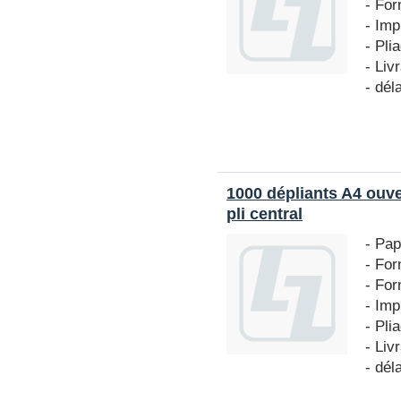
- For
- Imp
- Pli
- Liv
- dél
1000 dépliants A4 ouv
pli central
- Pap
- For
- For
- Imp
- Pli
- Liv
- dél