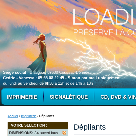
Siège social
: Biaugeas 87500 Coussac-Bonneval
Cédric - Vanessa : 05 55 08 22 45 - Simon par mail uniquement
du lundi au vendredi de 9h30 à 12h et de 14h à 18h
IMPRIMERIE
SIGNALÉTIQUE
CD, DVD & VI
Accueil
/
Imprimerie
/
Dépliants
Dépliants
VOTRE SÉLECTION :
DIMENSIONS:
A4 ouvert tous