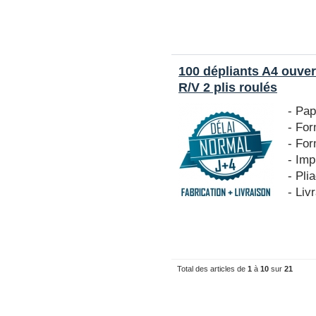
100 dépliants A4 ouve
R/V 2 plis roulés
- Pap
- For
- Fo
- Imp
- Pli
- Liv
Total des articles de
1
à
10
sur
21