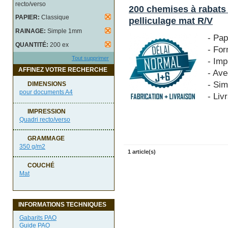
recto/verso
200 chemises à rabats
PAPIER:
Classique
pelliculage mat R/V
RAINAGE:
Simple 1mm
- Pa
QUANTITÉ:
200 ex
- Fo
Tout supprimer
- Imp
AFFINEZ VOTRE RECHERCHE
- Ave
- Si
DIMENSIONS
pour documents A4
- Liv
IMPRESSION
Quadri recto/verso
GRAMMAGE
350 g/m2
1 article(s)
COUCHÉ
Mat
INFORMATIONS TECHNIQUES
Gabarits PAO
Guide PAO