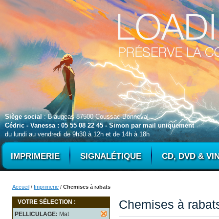
Siège social
: Biaugeas 87500 Coussac-Bonneval
Cédric - Vanessa : 05 55 08 22 45 - Simon par mail uniquement
du lundi au vendredi de 9h30 à 12h et de 14h à 18h
IMPRIMERIE
SIGNALÉTIQUE
CD, DVD & VI
Accueil
/
Imprimerie
/
Chemises à rabats
Chemises à rabat
VOTRE SÉLECTION :
PELLICULAGE:
Mat