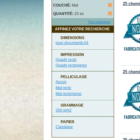
25 chemi
COUCHÉ:
Mat
QUANTITÉ:
25 ex
Tout supprimer
AFFINEZ VOTRE RECHERCHE
DIMENSIONS
pour documents A4
IMPRESSION
Quadri recto
Quadri recto/verso
25 chemi
PELLICULAGE
Aucun
Mat recto
Mat recto/verso
GRAMMAGE
350 g/m2
PAPIER
Classique