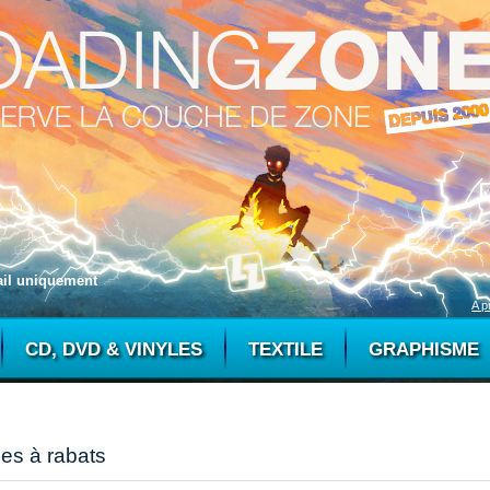
mail uniquement
A p
CD, DVD & VINYLES
TEXTILE
GRAPHISME
es à rabats