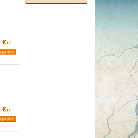
 €
HT
u panier
 €
HT
u panier