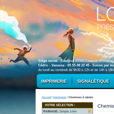
Siège social
: Biaugeas 87500 Coussac-Bonneval
Cédric - Vanessa : 05 55 08 22 45 - Simon par 
du lundi au vendredi de 9h30 à 12h et de 14h à 18h
IMPRIMERIE
SIGNALÉTIQUE
Accueil
/
Imprimerie
/
Chemises à rabats
VOTRE SÉLECTION :
Chemis
RAINAGE:
Simple 1mm