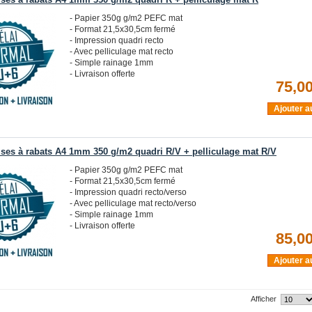
ses à rabats A4 1mm 350 g/m2 quadri R + pelliculage mat R
- Papier 350g g/m2 PEFC mat
- Format 21,5x30,5cm fermé
- Impression quadri recto
- Avec pelliculage mat recto
- Simple rainage 1mm
- Livraison offerte
75,00
Ajouter a
ses à rabats A4 1mm 350 g/m2 quadri R/V + pelliculage mat R/V
- Papier 350g g/m2 PEFC mat
- Format 21,5x30,5cm fermé
- Impression quadri recto/verso
- Avec pelliculage mat recto/verso
- Simple rainage 1mm
- Livraison offerte
85,00
Ajouter a
Afficher