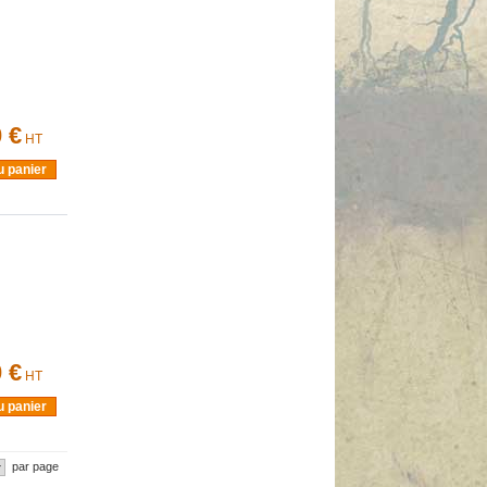
 €
HT
u panier
 €
HT
u panier
par page