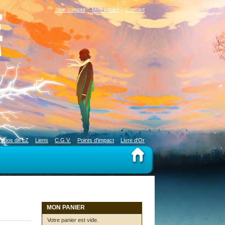
Mon compte
Mon panier
Contact
ropos de LZ
Liens
C.G.V.
Points d'impact
Livre d'Or
MON PANIER
Votre panier est vide.