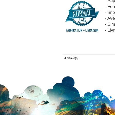
- Pa
- Fo
- Imp
- Ave
- Si
- Liv
4 article(s)