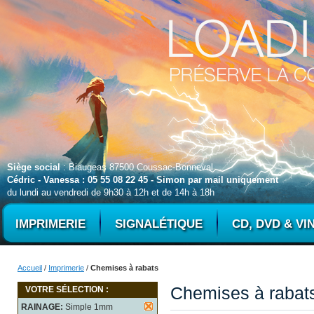
Siège social
: Biaugeas 87500 Coussac-Bonneval
Cédric - Vanessa : 05 55 08 22 45 - Simon par mail uniquement
du lundi au vendredi de 9h30 à 12h et de 14h à 18h
IMPRIMERIE
SIGNALÉTIQUE
CD, DVD & VI
Accueil
/
Imprimerie
/
Chemises à rabats
Chemises à rabat
VOTRE SÉLECTION :
RAINAGE:
Simple 1mm