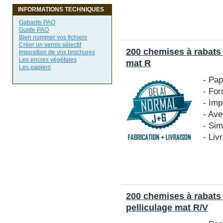
INFORMATIONS TECHNIQUES
Gabarits PAO
Guide PAO
Bien nommer vos fichiers
Créer un vernis sélectif
200 chemises à rabats
Imposition de vos brochures
Les encres végétales
mat R
Les papiers
- Pa
- Fo
- Imp
- Ave
- Si
- Liv
200 chemises à rabats
pelliculage mat R/V