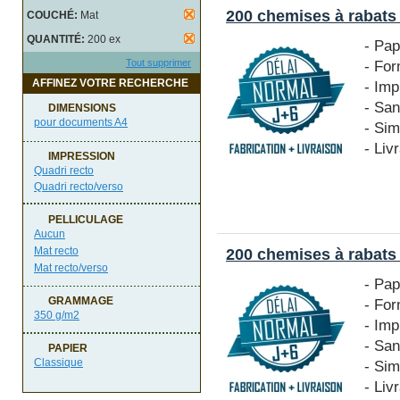
200 chemises à rabats
COUCHÉ:
Mat
QUANTITÉ:
200 ex
- Pa
- Fo
Tout supprimer
AFFINEZ VOTRE RECHERCHE
- Imp
- San
DIMENSIONS
pour documents A4
- Si
- Liv
IMPRESSION
Quadri recto
Quadri recto/verso
PELLICULAGE
Aucun
Mat recto
200 chemises à rabats
Mat recto/verso
- Pa
GRAMMAGE
- Fo
350 g/m2
- Imp
- San
PAPIER
Classique
- Si
- Liv