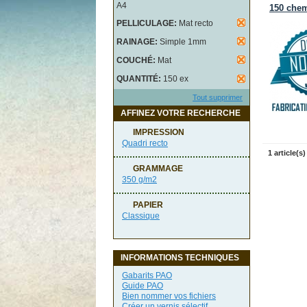
A4
150 chem
PELLICULAGE:
Mat recto
RAINAGE:
Simple 1mm
COUCHÉ:
Mat
QUANTITÉ:
150 ex
Tout supprimer
AFFINEZ VOTRE RECHERCHE
IMPRESSION
Quadri recto
1 article(s)
GRAMMAGE
350 g/m2
PAPIER
Classique
INFORMATIONS TECHNIQUES
Gabarits PAO
Guide PAO
Bien nommer vos fichiers
Créer un vernis sélectif