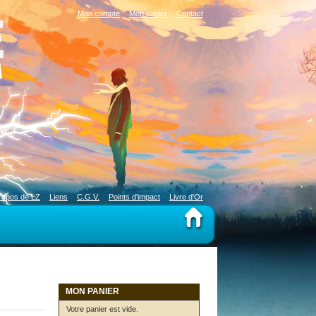
Mon compte
Mon panier
Contact
ropos de LZ
Liens
C.G.V.
Points d'impact
Livre d'Or
MON PANIER
Votre panier est vide.