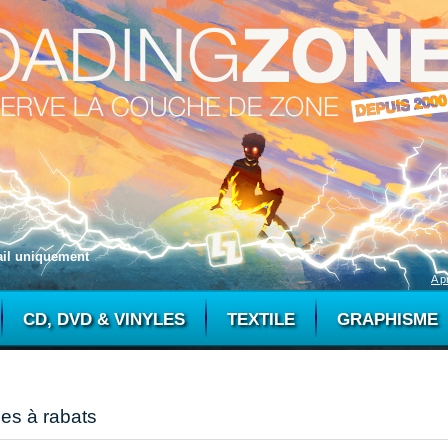
mail uniquement
A p
CD, DVD & VINYLES
TEXTILE
GRAPHISME
es à rabats