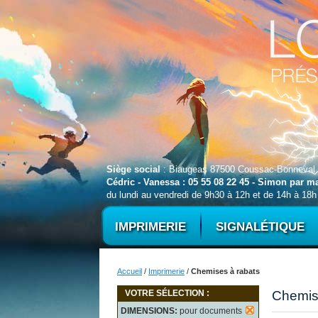
Siège social
: Biaugeas 87500 Coussac-Bonneval
Cédric - Vanessa : 05 55 08 22 45 - Simon par 
du lundi au vendredi de 9h30 à 12h et de 14h à 18h
IMPRIMERIE
SIGNALÉTIQUE
Accueil
/
Imprimerie
/
Chemises à rabats
VOTRE SÉLECTION :
Chemis
DIMENSIONS:
pour documents