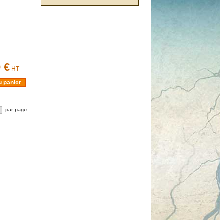
 €
HT
u panier
par page