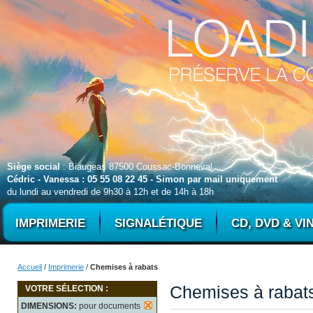
Siège social
: Biaugeas 87500 Coussac-Bonneval
Cédric - Vanessa : 05 55 08 22 45 - Simon par mail uniquement
du lundi au vendredi de 9h30 à 12h et de 14h à 18h
IMPRIMERIE
SIGNALÉTIQUE
CD, DVD & VI
Accueil
/
Imprimerie
/
Chemises à rabats
Chemises à rabat
VOTRE SÉLECTION :
DIMENSIONS:
pour documents