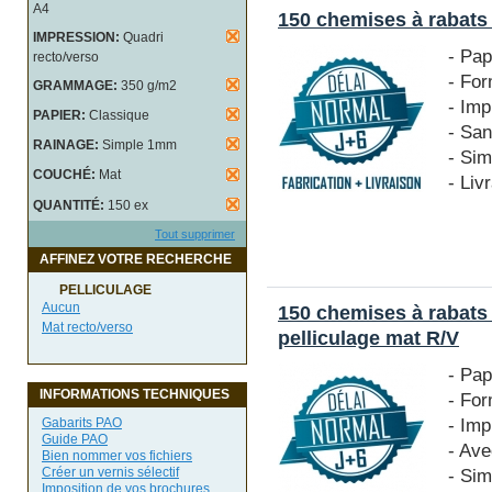
A4
150 chemises à rabats
IMPRESSION:
Quadri
- Pa
recto/verso
- Fo
GRAMMAGE:
350 g/m2
- Imp
PAPIER:
Classique
- San
RAINAGE:
Simple 1mm
- Si
COUCHÉ:
Mat
- Liv
QUANTITÉ:
150 ex
Tout supprimer
AFFINEZ VOTRE RECHERCHE
PELLICULAGE
Aucun
150 chemises à rabats
Mat recto/verso
pelliculage mat R/V
- Pa
INFORMATIONS TECHNIQUES
- Fo
- Imp
Gabarits PAO
Guide PAO
- Ave
Bien nommer vos fichiers
Créer un vernis sélectif
- Si
Imposition de vos brochures