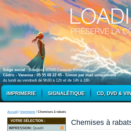
Siège social
: Biaugeas 87500 Coussac-Bonneval
Cédric - Vanessa : 05 55 08 22 45 - Simon par mail uniquement
du lundi au vendredi de 9h30 à 12h et de 14h à 18h
IMPRIMERIE
SIGNALÉTIQUE
CD, DVD & VI
Accueil
/
Imprimerie
/
Chemises à rabats
Chemises à rabat
VOTRE SÉLECTION :
IMPRESSION:
Quadri