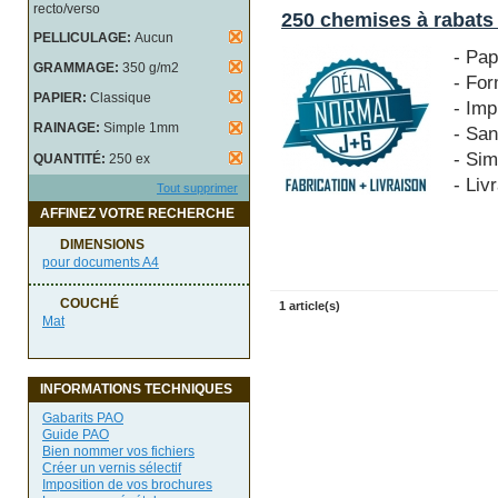
recto/verso
250 chemises à rabats
PELLICULAGE:
Aucun
- Pa
GRAMMAGE:
350 g/m2
- Fo
PAPIER:
Classique
- Imp
RAINAGE:
Simple 1mm
- San
- Si
QUANTITÉ:
250 ex
- Liv
Tout supprimer
AFFINEZ VOTRE RECHERCHE
DIMENSIONS
pour documents A4
COUCHÉ
1 article(s)
Mat
INFORMATIONS TECHNIQUES
Gabarits PAO
Guide PAO
Bien nommer vos fichiers
Créer un vernis sélectif
Imposition de vos brochures