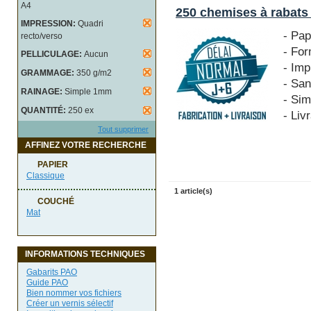
A4
250 chemises à rabats
IMPRESSION:
Quadri
- Pa
recto/verso
- Fo
PELLICULAGE:
Aucun
- Imp
GRAMMAGE:
350 g/m2
- San
RAINAGE:
Simple 1mm
- Si
QUANTITÉ:
250 ex
- Liv
Tout supprimer
AFFINEZ VOTRE RECHERCHE
PAPIER
Classique
1 article(s)
COUCHÉ
Mat
INFORMATIONS TECHNIQUES
Gabarits PAO
Guide PAO
Bien nommer vos fichiers
Créer un vernis sélectif