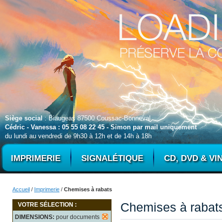
Siège social
: Biaugeas 87500 Coussac-Bonneval
Cédric - Vanessa : 05 55 08 22 45 - Simon par mail uniquement
du lundi au vendredi de 9h30 à 12h et de 14h à 18h
IMPRIMERIE
SIGNALÉTIQUE
CD, DVD & VI
Accueil
/
Imprimerie
/
Chemises à rabats
Chemises à rabat
VOTRE SÉLECTION :
DIMENSIONS:
pour documents