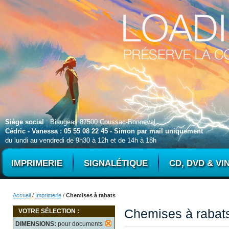
Siège social
: Biaugeas 87500 Coussac-Bonneval
Cédric - Vanessa : 05 55 08 22 45 - Simon par mail uniquement
du lundi au vendredi de 9h30 à 12h et de 14h à 18h
IMPRIMERIE
SIGNALÉTIQUE
CD, DVD & VI
Accueil
/
Imprimerie
/
Chemises à rabats
Chemises à rabat
VOTRE SÉLECTION :
DIMENSIONS:
pour documents