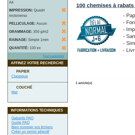
A4
100 chemises à rabats
IMPRESSION:
Quadri
- Pa
recto/verso
- Fo
PELLICULAGE:
Aucun
- Imp
GRAMMAGE:
350 g/m2
- San
RAINAGE:
Simple 1mm
- Si
QUANTITÉ:
100 ex
- Liv
Tout supprimer
AFFINEZ VOTRE RECHERCHE
PAPIER
Classique
1 article(s)
COUCHÉ
Mat
INFORMATIONS TECHNIQUES
Gabarits PAO
Guide PAO
Bien nommer vos fichiers
Créer un vernis sélectif