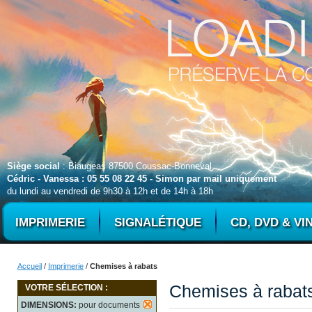
Siège social
: Biaugeas 87500 Coussac-Bonneval
Cédric - Vanessa : 05 55 08 22 45 - Simon par mail uniquement
du lundi au vendredi de 9h30 à 12h et de 14h à 18h
IMPRIMERIE
SIGNALÉTIQUE
CD, DVD & VI
Accueil
/
Imprimerie
/
Chemises à rabats
Chemises à rabat
VOTRE SÉLECTION :
DIMENSIONS:
pour documents