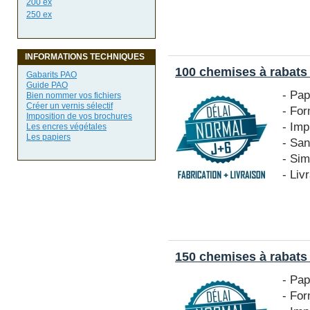
200 ex
250 ex
INFORMATIONS TECHNIQUES
100 chemises à rabats
Gabarits PAO
Guide PAO
- Pa
Bien nommer vos fichiers
Créer un vernis sélectif
- Fo
Imposition de vos brochures
- Imp
Les encres végétales
Les papiers
- San
- Si
- Liv
150 chemises à rabats
- Pa
- Fo