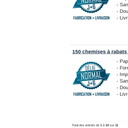
- San
- Do
- Liv
150 chemises à rabats
- Pa
- Fo
- Imp
- San
- Do
- Liv
Total des articles de
1
à
10
sur
11