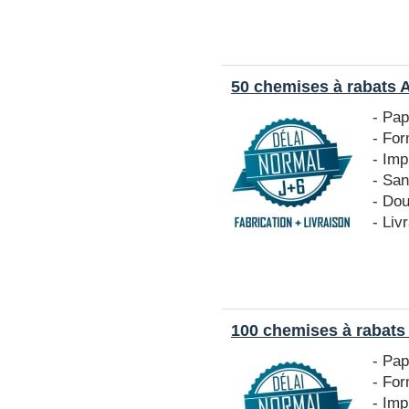
50 chemises à rabats 
- Pa
- Fo
- Imp
- San
- Do
- Liv
100 chemises à rabats
- Pa
- Fo
- Imp