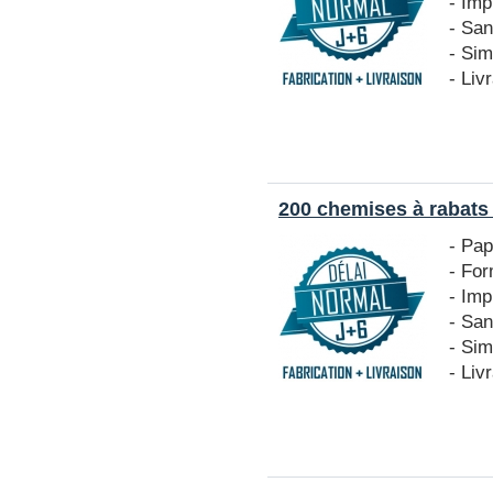
- Imp
- San
- Si
- Liv
200 chemises à rabats
- Pa
- Fo
- Imp
- San
- Si
- Liv