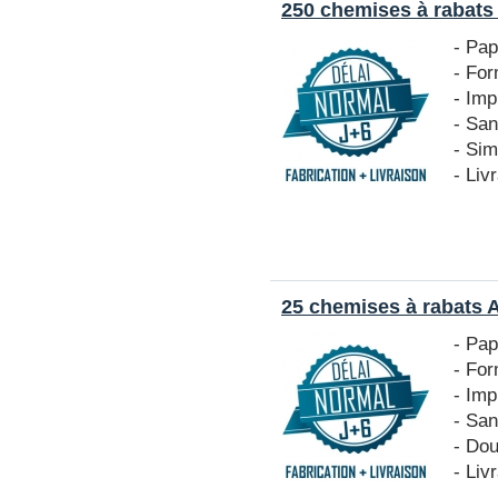
250 chemises à rabats
- Pa
- Fo
- Imp
- San
- Si
- Liv
25 chemises à rabats 
- Pa
- Fo
- Imp
- San
- Do
- Liv