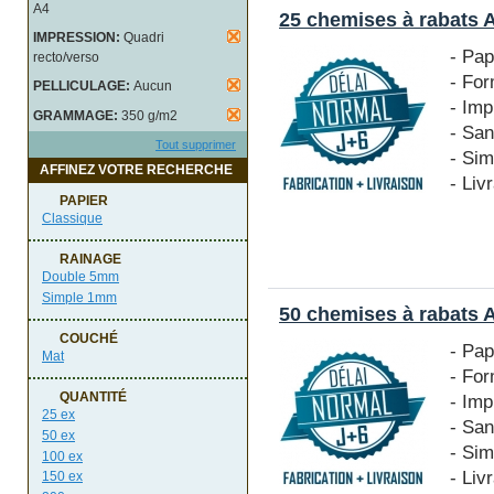
A4
25 chemises à rabats 
IMPRESSION:
Quadri
- Pa
recto/verso
- Fo
PELLICULAGE:
Aucun
- Imp
GRAMMAGE:
350 g/m2
- San
Tout supprimer
- Si
AFFINEZ VOTRE RECHERCHE
- Liv
PAPIER
Classique
RAINAGE
Double 5mm
Simple 1mm
50 chemises à rabats 
COUCHÉ
- Pa
Mat
- Fo
QUANTITÉ
- Imp
25 ex
- San
50 ex
- Si
100 ex
- Liv
150 ex